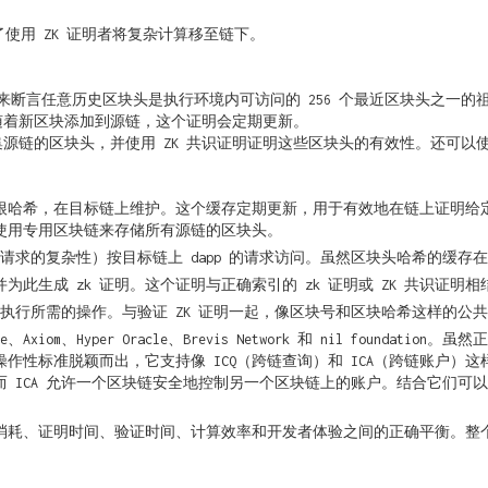
使用 ZK 证明者将复杂计算移至链下。
用来断言任意历史区块头是执行环境内可访问的 256 个最近区块头之一
。随着新区块添加到源链，这个证明会定期更新。
链的区块头，并使用 ZK 共识证明证明这些区块头的有效性。还可以使用现有的 
根哈希，在目标链上维护。这个缓存定期更新，用于有效地在链上证明给
使用专用区块链来存储所有源链的区块头。
请求的复杂性）按目标链上 dapp 的请求访问。虽然区块头哈希的缓存
此生成 zk 证明。这个证明与正确索引的 zk 证明或 ZK 共识证
数据执行所需的操作。与验证 ZK 证明一起，像区块号和区块哈希这样的
、Axiom、Hyper Oracle、Brevis Network 和 nil foun
作性标准脱颖而出，它支持像 ICQ（跨链查询）和 ICA（跨链账户）这样
而 ICA 允许一个区块链安全地控制另一个区块链上的账户。结合它们可以实现
消耗、证明时间、验证时间、计算效率和开发者体验之间的正确平衡。整个