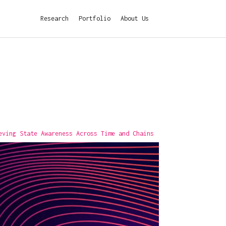
Research
Portfolio
About Us
eving State Awareness Across Time and Chains