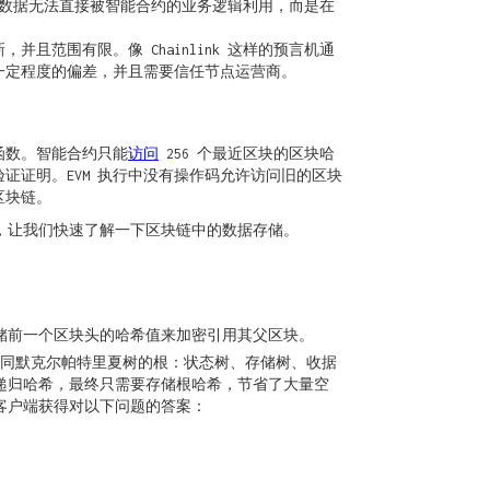
器的数据无法直接被智能合约的业务逻辑利用，而是在
范围有限。像 Chainlink 这样的预言机通
一定程度的偏差，并且需要信任节点运营商。
具函数。智能合约只能
访问
256 个最近区块的区块哈
证明。EVM 执行中没有操作码允许访问旧的区块
区块链。
，让我们快速了解一下区块链中的数据存储。
储前一个区块头的哈希值来加密引用其父区块。
含四种不同默克尔帕特里夏树的根：状态树、存储树、收据
用递归哈希，最终只需要存储根哈希，节省了大量空
轻客户端获得对以下问题的答案：