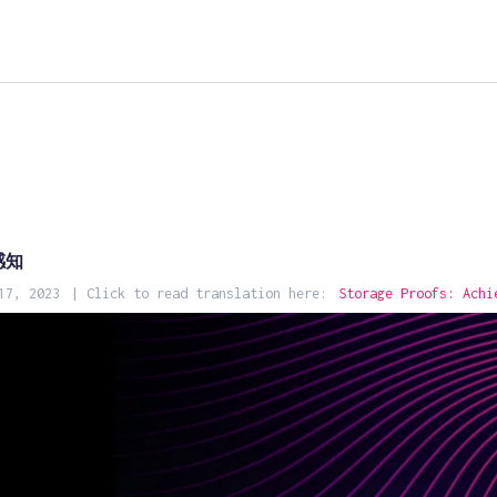
感知
17, 2023
| Click to read translation here:
Storage Proofs: Achi