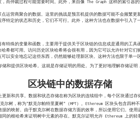
而仲裁过程可能需要时间。此外，来自像 The Graph 这样的索引
点运营商聚合的数据。这里的挑战是预言机提供的数据可能不会频繁更新，并且
程序特定的状态和历史，它们不可行。此外，这种方法也在数据中引入了
样的区块链有特殊的变量和函数，主要用于提供关于区块链的信息或是通用的工
哈希都可用。访问历史区块哈希将会很有用，因为它可以允许针对它们验证
点可以安全地忘记这些东西，仍然能够处理新区块。这种方法也限于单一
存储和提供区块哈希。这就是存储证明的用处。为了更好地理解存储证明
区块链中的数据存储
上更新和共享。数据和状态存储在称为区块的连续组中，每个区块通过存
的默克尔树，称为"默克尔帕特里夏树"（MPT）。Ethereum 区块头包
eum 数据的映射。由于默克尔树在数据存储方面的效率，所以使用它们。使
的根哈希来证明树中元素的存在。默克尔证明允许 Ethereum 上的