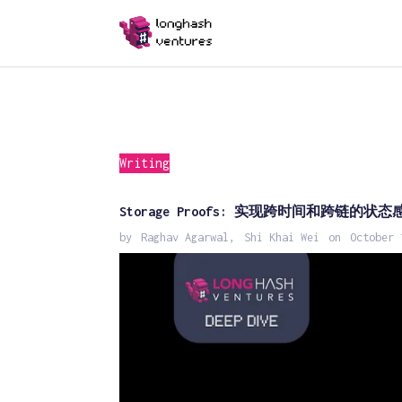
Writing
Storage Proofs: 实现跨时间和跨链的状态
by
Raghav Agarwal
,
Shi Khai Wei
on
October 