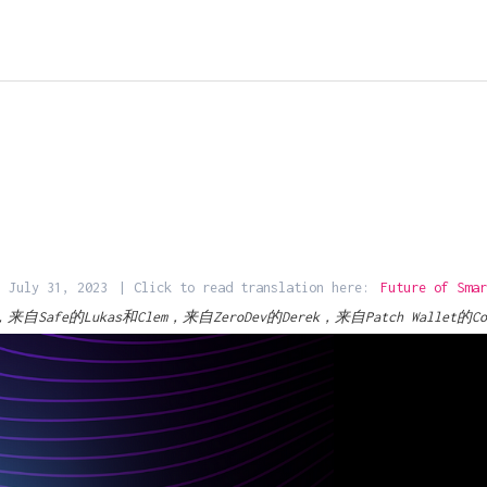
July 31, 2023
| Click to read translation here:
Future of Smar
l，来自Safe的Lukas和Clem，来自ZeroDev的Derek，来自Patch Wallet的