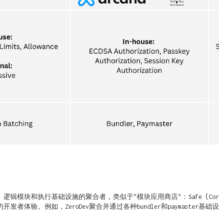
块和执行基础设施的聚合者，类似于"模块应用商店"：Safe {Core}、B
验。例如，ZeroDev聚合并通过各种bundler和paymaster基础设